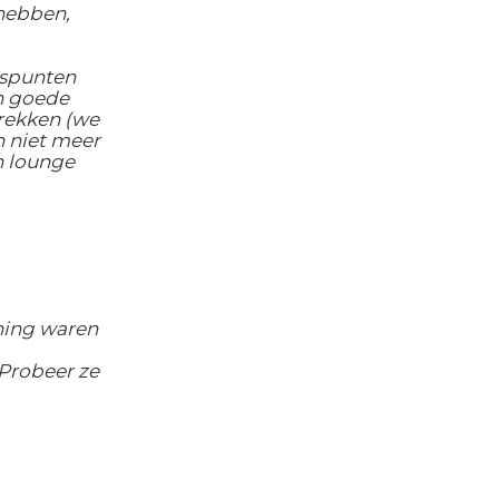
 hebben,
uspunten
en goede
trekken (we
n niet meer
n lounge
oning waren
Probeer ze