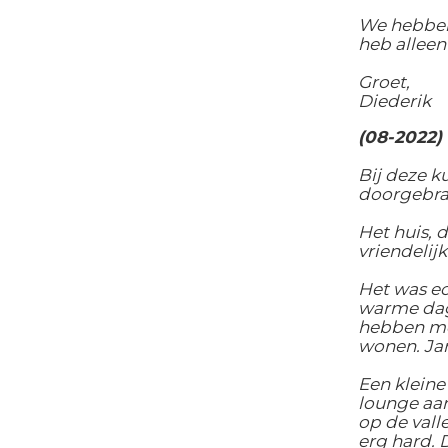
We hebben
heb alleen
Groet,
Diederik
(
08-2022) 
Bij deze k
doorgebrac
Het huis, 
vriendelij
Het was ec
warme dage
hebben me
wonen. Ja
Een klein
lounge aan
op de vall
erg hard. 