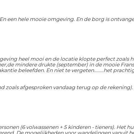
. En een hele mooie omgeving. En de borg is ontvang
geving heel mooi en de locatie klopte perfect zoals h
eer,de mindere drukte (september) in de mooie Frans
ntie beleefden. En niet te vergeten........het prach
nd zoals afgesproken vandaag terug op de rekening).
rsonen (6 volwassenen + 5 kinderen - tieners). Het hu
rend. De mogelijkheden voor wandelingen vanuit het hu