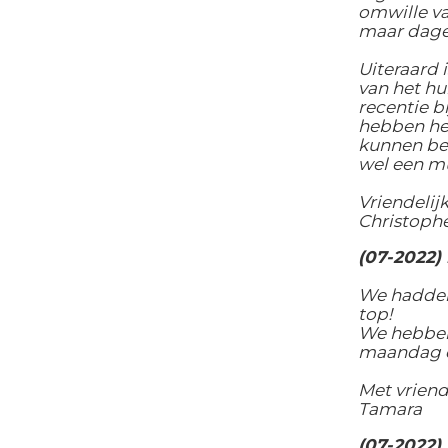
omwille va
maar dagen
Uiteraard 
van het hu
recentie bi
hebben hem
kunnen bet
wel een mu
Vriendelij
Christoph
(07-2022)
We hadden 
top!
We hebben
maandag do
Met vriend
Tamara
(07-2022)