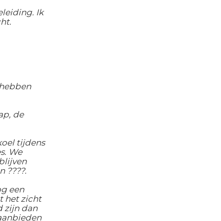
eiding. Ik
ht.
e hebben
ap, de
oel tijdens
es. We
lijven
 ????.
og een
 het zicht
 zijn dan
 aanbieden