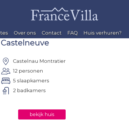
tes
Over ons
Contact
FAQ
Huis verhuren?
Castelneuve
Castelnau Montratier
12 personen
5 slaapkamers
2 badkamers
bekijk huis