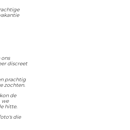
rachtige
vakantie
e ons
er discreet
en prachtig
we zochten.
 kon de
, we
 hitte.
oto's die