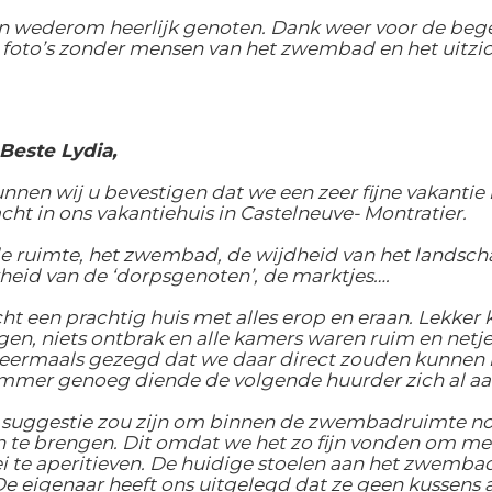
 wederom heerlijk genoten. Dank weer voor de begel
 foto’s zonder mensen van het zwembad en het uitzic
Beste Lydia,
unnen wij u bevestigen dat we een zeer fijne vakanti
ht in ons vakantiehuis in Castelneuve- Montratier.
de ruimte, het zwembad, de wijdheid van het landsch
kheid van de ‘dorpsgenoten’, de marktjes….
ht een prachtig huis met alles erop en eraan. Lekker k
n, niets ontbrak en alle kamers waren ruim en netj
ermaals gezegd dat we daar direct zouden kunnen b
mmer genoeg diende de volgende huurder zich al aan
e suggestie zou zijn om binnen de zwembadruimte n
 te brengen. Dit omdat we het zo fijn vonden om met
ei te aperitieven. De huidige stoelen aan het zwembad
De eigenaar heeft ons uitgelegd dat ze geen kussens