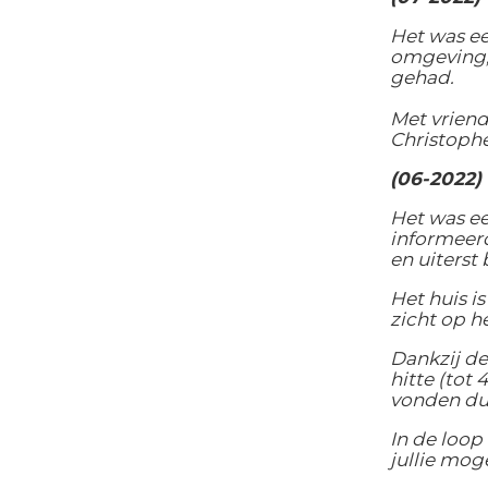
Het was ee
omgeving, 
gehad.
Met vriend
Christoph
(06-2022) 
Het was ee
informeerd
en uiterst
Het huis i
zicht op h
Dankzij d
hitte (tot
vonden dus
In de loop
jullie mog