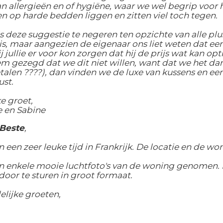
n allergieën en of hygiëne, waar we wel begrip voor
 op harde bedden liggen en zitten viel toch tegen.
is deze suggestie te negeren ten opzichte van alle pl
is, maar aangezien de eigenaar ons liet weten dat e
j jullie er voor kon zorgen dat hij de prijs wat kan op
 gezegd dat we dit niet willen, want dat we het da
alen ????), dan vinden we de luxe van kussens en ee
st.
ke groet,
e en Sabine
 Beste
,
een zeer leuke tijd in Frankrijk. De locatie en de w
 enkele mooie luchtfoto's van de woning genomen. 
or te sturen in groot formaat.
elijke groeten,