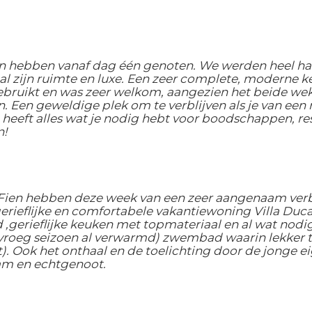
 hebben vanaf dag één genoten. We werden heel har
al zijn ruimte en luxe. Een zeer complete, moderne 
gebruikt en was zeer welkom, aangezien het beide we
. Een geweldige plek om te verblijven als je van ee
 heeft alles wat je nodig hebt voor boodschappen, re
n!
 Fien hebben deze week van een zeer aangenaam verbl
erieflijke en comfortabele vakantiewoning Villa Duc
erieflijke keuken met topmateriaal en al wat nodig, 
 vroeg seizoen al verwarmd) zwembad waarin lekker t
t). Ook het onthaal en de toelichting door de jonge 
iam en echtgenoot.