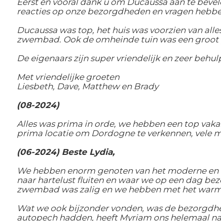
Eerst en vooral dank u om Ducaussa aan te beve
reacties op onze bezorgdheden en vragen hebben
Ducaussa was top, het huis was voorzien van all
zwembad. Ook de omheinde tuin was een groot 
De eigenaars zijn super vriendelijk en zeer behul
Met vriendelijke groeten
Liesbeth, Dave, Matthew en Brady
(08-2024)
Alles was prima in orde, we hebben een top vaka
prima locatie om Dordogne te verkennen, vele m
(06-2024) Beste Lydia,
We hebben enorm genoten van het moderne en com
naar hartelust fluiten en waar we op een dag b
zwembad was zalig en we hebben met het warm
Wat we ook bijzonder vonden, was de bezorgdhe
autopech hadden, heeft Myriam ons helemaal naa