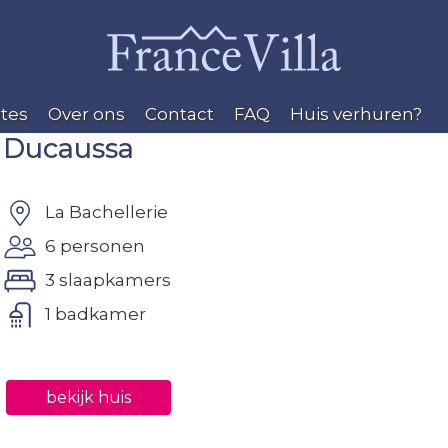
tes
Over ons
Contact
FAQ
Huis verhuren?
Ducaussa
La Bachellerie
6 personen
3 slaapkamers
1 badkamer
bekijk huis