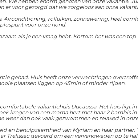
len. We hebben enorm genoten van onze vakantie. Jul
 er voor gezorgd dat we zorgeloos aan onze vakant
es. Airconditioning, rolluiken, zonnewering, heel co
pluspunt voor onze hond.
pzaam als je een vraag hebt. Kortom het was een top v
ntie gehad. Huis heeft onze verwachtingen overtroffe
ooie plaatsen liggen op 45min of minder rijden.
fortabele vakantiehuis Ducaussa. Het huis ligt in 
ezoek kregen van een mama hert met haar 2 bambis in
e weer dan ook vaak gezwommen en relaxed in onz
id en behulpzaamheid van Myriam en haar partner. T
r Trelissac gevoerd om een vervangwagen op te hale