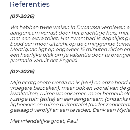
Referenties
(07-2026)
We hebben twee weken in Ducaussa verbleven en
aangenaam verrast door het prachtige huis, met 
met een extra toilet. Het zwembad is dagelijks 
bood een mooi uitzicht op de omliggende tuinen
Montignac ligt op ongeveer 15 minuten rijden en
een heerlijke plek om je vakantie door te brenge
(vertaald vanuit het Engels)
(07-2026)
Mijn echtgenote Gerda en ik (65+) en onze hond
vroegere bezoeken), maar ook en vooral van de g
kwaliteiten, ruime woonkamer, mooi bemeubeld ,g
rustige tuin (stilte) en een aangenaam (ondanks
lighoekjes en ruime buitentafel (onder zonneten
geslaagd verblijf en aan te raden. Dank aan Myr
Met vriendelijke groet, Paul