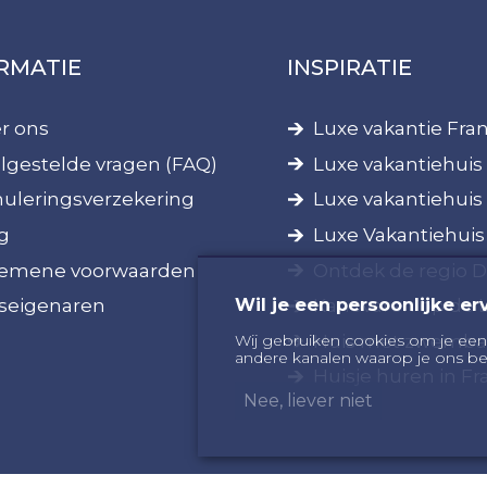
RMATIE
INSPIRATIE
r ons
Luxe vakantie Fran
lgestelde vragen (FAQ)
Luxe vakantiehuis 
uleringsverzekering
Luxe vakantiehuis
g
Luxe Vakantiehuis
emene voorwaarden
Ontdek de regio 
Wil je een persoonlijke er
seigenaren
Kanovaren op de 
Huis met zwembad
Wij gebruiken cookies om je een
andere kanalen waarop je ons be
Huisje huren in Fra
Nee, liever niet