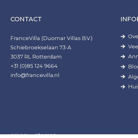
CONTACT
INFO
Ove
FranceVilla (Duomar Villas B.V.)
Vee
Schiebroekselaan 73-A
Ann
3037 RL Rotterdam
+31 (0)85 124 9664
Blo
info@francevilla.nl
Alg
Hui
privacy
sitemap