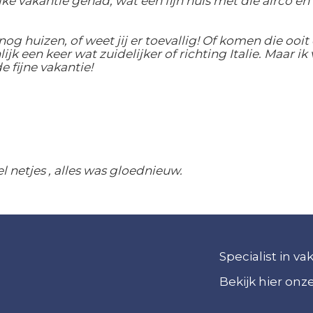
ke vakantie gehad, wat een fijn huis met die airco en
nog huizen, of weet jij er toevallig! Of komen die ooit
k een keer wat zuidelijker of richting Italie. Maar ik 
 fijne vakantie!
l netjes , alles was gloednieuw.
Specialist in v
Bekijk hier on