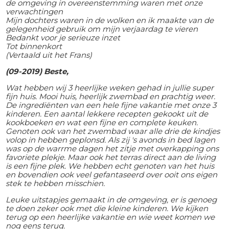
de omgeving in overeenstemming waren met onze
verwachtingen
Mijn dochters waren in de wolken en ik maakte van de
gelegenheid gebruik om mijn verjaardag te vieren
Bedankt voor je serieuze inzet
Tot binnenkort
(Vertaald uit het Frans)
(09-2019) Beste,
Wat hebben wij 3 heerlijke weken gehad in jullie super
fijn huis. Mooi huis, heerlijk zwembad en prachtig weer.
De ingrediënten van een hele fijne vakantie met onze 3
kinderen. Een aantal lekkere recepten gekookt uit de
kookboeken en wat een fijne en complete keuken.
Genoten ook van het zwembad waar alle drie de kindjes
volop in hebben geplonsd. Als zij 's avonds in bed lagen
was op de warrme dagen het zitje met overkapping ons
favoriete plekje. Maar ook het terras direct aan de living
is een fijne plek. We hebben echt genoten van het huis
en bovendien ook veel gefantaseerd over ooit ons eigen
stek te hebben misschien.
Leuke uitstapjes gemaakt in de omgeving, er is genoeg
te doen zeker ook met die kleine kinderen. We kijken
terug op een heerlijke vakantie en wie weet komen we
nog eens terug.