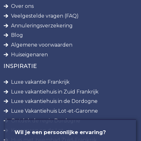
Over ons
Veelgestelde vragen (FAQ)
Annuleringsverzekering
Blog
Algemene voorwaarden
Huiseigenaren
INSPIRATIE
Luxe vakantie Frankrijk
Luxe vakantiehuis in Zuid Frankrijk
Luxe vakantiehuis in de Dordogne
Luxe Vakantiehuis Lot-et-Garonne
Ontdek de regio Dordogne
Kanovaren op de Lot
Wil je een persoonlijke ervaring?
Huis met zwembad Zuid-Frankrijk