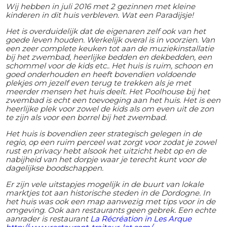
Wij hebben in juli 2016 met 2 gezinnen met kleine
kinderen in dit huis verbleven. Wat een Paradijsje!
Het is overduidelijk dat de eigenaren zelf ook van het
goede leven houden. Werkelijk overal is in voorzien. Van
een zeer complete keuken tot aan de muziekinstallatie
bij het zwembad, heerlijke bedden en dekbedden, een
schommel voor de kids etc.. Het huis is ruim, schoon en
goed onderhouden en heeft bovendien voldoende
plekjes om jezelf even terug te trekken als je met
meerder mensen het huis deelt. Het Poolhouse bij het
zwembad is echt een toevoeging aan het huis. Het is een
heerlijke plek voor zowel de kids als om even uit de zon
te zijn als voor een borrel bij het zwembad.
Het huis is bovendien zeer strategisch gelegen in de
regio, op een ruim perceel wat zorgt voor zodat je zowel
rust en privacy hebt alsook het uitzicht hebt op en de
nabijheid van het dorpje waar je terecht kunt voor de
dagelijkse boodschappen.
Er zijn vele uitstapjes mogelijk in de buurt van lokale
marktjes tot aan historische steden in de Dordogne. In
het huis was ook een map aanwezig met tips voor in de
omgeving. Ook aan restaurants geen gebrek. Een echte
aanrader is restaurant
La Récréation in Les Arque