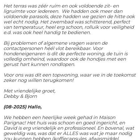
Het terras was zéér ruim en ook voldoende zit- en
ligruimte voor iedereen. We hadden ook meer dan
voldoende parasols, deze hadden we gezien de hitte ook
wel echt nodig. Het zwembad was schitterend, perfect
van temperatuur, heel erg schoon, rolluik voor veiligheid
e.d. was ook heel handig te bedienen.
Bij problemen of algemene vragen waren de
contactpersonen héél vlot bereikbaar. Voor
hondeneigenaren is dit de perfecte woning, de tuin is
volledig omheind, waardoor ook de hondjes met een
gerust hart kunnen rondlopen.
Voor ons was dit een topwoning, waar we in de toekomst
zeker nog willen terugkomen!
Met vriendelijke groet,
Debby & Bjorn
(08-2025) Hallo,
We hebben een heerlijke week gehad in Maison
Parignac! Het huis was schoon en goed ingericht, en
David is erg vriendelijk en professioneel. En bovenal, wat
geweldig was, was dat er ALLES was wat je maar nodig
zou kunnen hebben (koffiecapsules, afwasmiddel,