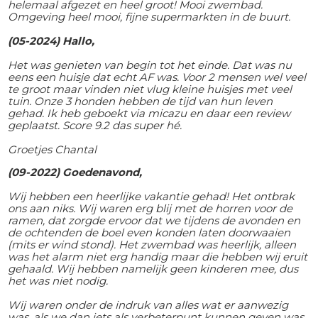
helemaal afgezet en heel groot! Mooi zwembad.
Omgeving heel mooi, fijne supermarkten in de buurt.
(05-2024) Hallo,
Het was genieten van begin tot het einde. Dat was nu
eens een huisje dat echt AF was. Voor 2 mensen wel veel
te groot maar vinden niet vlug kleine huisjes met veel
tuin. Onze 3 honden hebben de tijd van hun leven
gehad. Ik heb geboekt via micazu en daar een review
geplaatst. Score 9.2 das super hé.
Groetjes Chantal
(09-2022) Goedenavond,
Wij hebben een heerlijke vakantie gehad! Het ontbrak
ons aan niks. Wij waren erg blij met de horren voor de
ramen, dat zorgde ervoor dat we tijdens de avonden en
de ochtenden de boel even konden laten doorwaaien
(mits er wind stond). Het zwembad was heerlijk, alleen
was het alarm niet erg handig maar die hebben wij eruit
gehaald. Wij hebben namelijk geen kinderen mee, dus
het was niet nodig.
Wij waren onder de indruk van alles wat er aanwezig
was, als we dan iets als verbeterpunt kunnen geven was