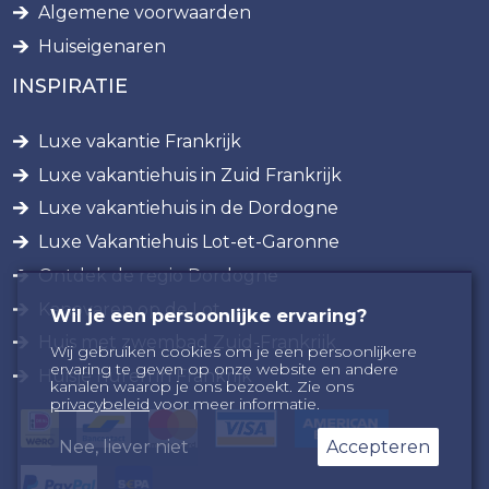
Algemene voorwaarden
Huiseigenaren
INSPIRATIE
Luxe vakantie Frankrijk
Luxe vakantiehuis in Zuid Frankrijk
Luxe vakantiehuis in de Dordogne
Luxe Vakantiehuis Lot-et-Garonne
Ontdek de regio Dordogne
Kanovaren op de Lot
Wil je een persoonlijke ervaring?
Huis met zwembad Zuid-Frankrijk
Wij gebruiken cookies om je een persoonlijkere
ervaring te geven op onze website en andere
Huisje huren in Frankrijk
kanalen waarop je ons bezoekt. Zie ons
privacybeleid
voor meer informatie.
Nee, liever niet
Accepteren