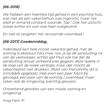
(06-2018)
We hebben een heerlijke tijd gehad in een prachtig huis,
wat niet als een vakantiehuis was ingericht, maar net
alsof er iemand constant woonde. Top ! Ook het uitzicht
zowel achter en voor was heel rustgevend
En niet te vergeten het verwamde zwembad !
(08-2017) Goedemiddag,
Inderdaad een hele mooie vakantie gehad, met de
woning is absoluut niks mee, nou ja op de aansluiting na
van de vaatwasser, echter gaf Paul ook toe dat de
aansluiting ietwat verkeerd was gegaan, deze raakte in
de loop van de week verstopt, maar dat mocht de
vakantiepret niet drukken. (Noot van FranceVilla, dit is
inmiddels opgelost). Heb even een paar foto’s bij
gevoegd, een paar van de woning / zwembad, maar
zeker ook de omgeving, prachtig gewoon..
Ontzettend genoten van een mooie woning en
omgeving.
mvg Fam. P.