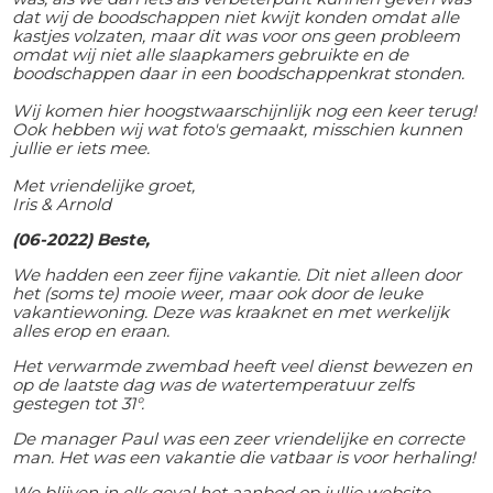
dat wij de boodschappen niet kwijt konden omdat alle
kastjes volzaten, maar dit was voor ons geen probleem
omdat wij niet alle slaapkamers gebruikte en de
boodschappen daar in een boodschappenkrat stonden.
Wij komen hier hoogstwaarschijnlijk nog een keer terug!
Ook hebben wij wat foto's gemaakt, misschien kunnen
jullie er iets mee.
Met vriendelijke groet,
Iris & Arnold
(06-2022) Beste,
We hadden een zeer fijne vakantie. Dit niet alleen door
het (soms te) mooie weer, maar ook door de leuke
vakantiewoning. Deze was kraaknet en met werkelijk
alles erop en eraan.
Het verwarmde zwembad heeft veel dienst bewezen en
op de laatste dag was de watertemperatuur zelfs
gestegen tot 31°.
De manager Paul was een zeer vriendelijke en correcte
man. Het was een vakantie die vatbaar is voor herhaling!
We blijven in elk geval het aanbod op jullie website