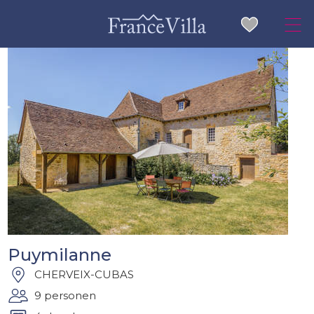
Puymilanne
CHERVEIX-CUBAS
9 personen