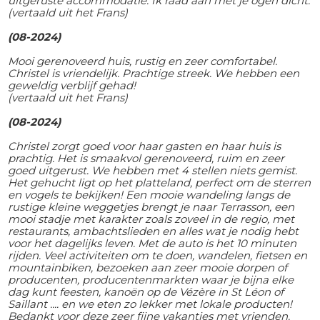
uitgeruste accommodatie. Ik raad aan met je ogen dicht.
(vertaald uit het Frans)
(08-2024)
Mooi gerenoveerd huis, rustig en zeer comfortabel.
Christel is vriendelijk. Prachtige streek. We hebben een
geweldig verblijf gehad!
(vertaald uit het Frans)
(08-2024)
Christel zorgt goed voor haar gasten en haar huis is
prachtig. Het is smaakvol gerenoveerd, ruim en zeer
goed uitgerust. We hebben met 4 stellen niets gemist.
Het gehucht ligt op het platteland, perfect om de sterren
en vogels te bekijken! Een mooie wandeling langs de
rustige kleine weggetjes brengt je naar Terrasson, een
mooi stadje met karakter zoals zoveel in de regio, met
restaurants, ambachtslieden en alles wat je nodig hebt
voor het dagelijks leven. Met de auto is het 10 minuten
rijden. Veel activiteiten om te doen, wandelen, fietsen en
mountainbiken, bezoeken aan zeer mooie dorpen of
producenten, producentenmarkten waar je bijna elke
dag kunt feesten, kanoën op de Vézère in St Léon of
Saillant .... en we eten zo lekker met lokale producten!
Bedankt voor deze zeer fijne vakanties met vrienden.