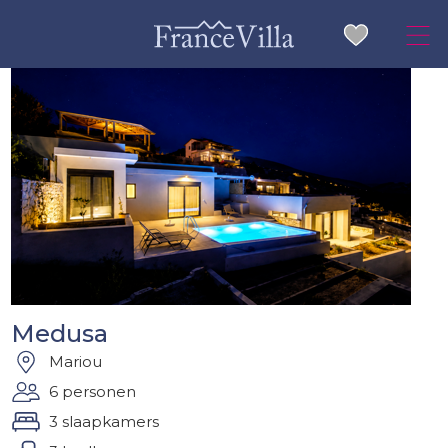
Medusa
Mariou
6 personen
3 slaapkamers