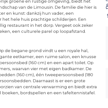
lijk groene en rustige omgeving, biedt het
dschap van de Limousin. De familie die hier is
er en kunst: dankzij hun vader, een
het hele huis prachtige schilderijen. Een
lig restaurant in het dorp. Vergeet ook zeker
eken, een culturele parel op loopafstand.
p de begane grond vindt u een royale hal,
egante eetkamer, een ruime salon, een knusse
ersoonsbed (160 cm) en een apart toilet. Op
amers, waarvan vier met eigen badkamer. De
bedden (160 cm), één tweepersoonsbed (180
ersoonsbedden. Daarnaast is er een grote
oorzien van centrale verwarming en biedt extra
 boeken, bordspellen en een tafeltennistafel.