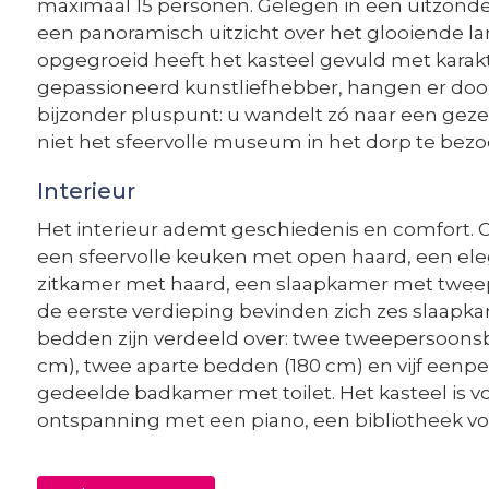
maximaal 15 personen. Gelegen in een uitzonder
een panoramisch uitzicht over het glooiende lan
opgegroeid heeft het kasteel gevuld met karakt
gepassioneerd kunstliefhebber, hangen er door 
bijzonder pluspunt: u wandelt zó naar een gezel
niet het sfeervolle museum in het dorp te bezo
Interieur
Het interieur ademt geschiedenis en comfort. O
een sfeervolle keuken met open haard, een el
zitkamer met haard, een slaapkamer met tweep
de eerste verdieping bevinden zich zes slaapk
bedden zijn verdeeld over: twee tweepersoons
cm), twee aparte bedden (180 cm) en vijf eenp
gedeelde badkamer met toilet. Het kasteel is v
ontspanning met een piano, een bibliotheek vol
Buiten