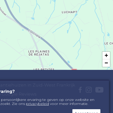
+
−
akantiehuizen in Zuid-West Frankrijk
varing?
ze Google Reviews
 persoonlijkere ervaring te geven op onze website en
zoekt. Zie ons
privacybeleid
voor meer informatie.