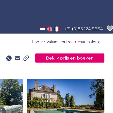
+31 (0)85 124 9664
home
vakantiehuizen
chateaulette
Bekijk prijs en boeken