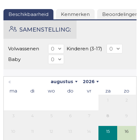
Beschikbaarheid
Kenmerken
Beoordelingen
SAMENSTELLING:
Volwassenen
Kinderen (3-17)
Baby
augustus
2026
ma
di
wo
do
vr
za
zo
1
2
3
4
5
6
7
8
9
10
11
12
13
14
15
16