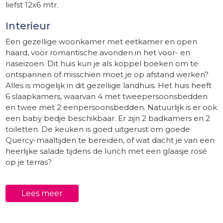
liefst 12x6 mtr.
Interieur
Een gezellige woonkamer met eetkamer en open
haard, voor romantische avonden in het voor- en
naseizoen. Dit huis kun je als koppel boeken om te
ontspannen of misschien moet je op afstand werken?
Alles is mogelijk in dit gezellige landhuis. Het huis heeft
6 slaapkamers, waarvan 4 met tweepersoonsbedden
en twee met 2 eenpersoonsbedden. Natuurlijk is er ook
een baby bedje beschikbaar. Er zijn 2 badkamers en 2
toiletten. De keuken is goed uitgerust om goede
Quercy-maaltijden te bereiden, of wat dacht je van een
heerlijke salade tijdens de lunch met een glaasje rosé
op je terras?
Buiten
Lees meer
Dieudelotte heeft een grote tuin waar uw kinderen
spelletjes kunnen spelen of gewoon voor uzelf om
even tot rust te komen op het platteland. Het mooie