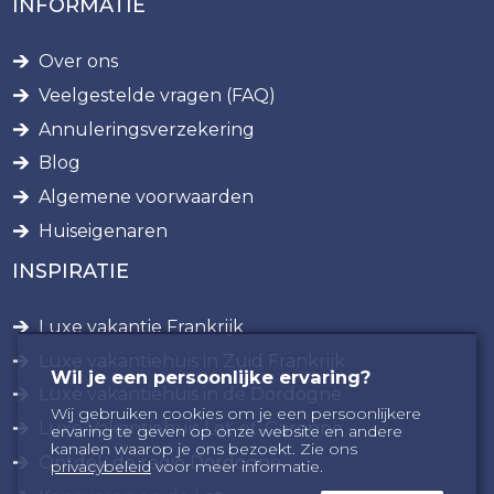
INFORMATIE
Over ons
Veelgestelde vragen (FAQ)
Annuleringsverzekering
Blog
Algemene voorwaarden
Huiseigenaren
INSPIRATIE
Luxe vakantie Frankrijk
Luxe vakantiehuis in Zuid Frankrijk
Wil je een persoonlijke ervaring?
Luxe vakantiehuis in de Dordogne
Wij gebruiken cookies om je een persoonlijkere
Luxe Vakantiehuis Lot-et-Garonne
ervaring te geven op onze website en andere
kanalen waarop je ons bezoekt. Zie ons
Ontdek de regio Dordogne
privacybeleid
voor meer informatie.