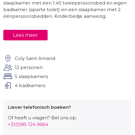
slaapkamer met een 1.40 tweepersoonsbed en eigen
badkamer (aparte toilet) en een slaapkamer met 2
éénpersoonsbedden. Kinderbedje aanwezig.
Buiten
Lees meer
De privé tuin heeft gazons, een terras en een mooi
privé-zwembad (9 x 3) en tafeltennis. Verder zijn er
tuinmeubelen, een barbecue en voldoende
parkeerplaats aanwezig.
Coly Saint Amand
12 personen
Omgeving
5 slaapkamers
Lauzière ligt 2 kilometer van het centrum van van Saint
4 badkamers
Amand de Coly. Saint Amand de Coly behoort tot de
151 mooiste dorpen van Frankrijk. Restaurant - bar op 2
kilometer afstand. Supermarkten voor dagelijkse
boodschappen op 5 en 8 kilometer rijden. Het
Liever telefonisch boeken?
middeleeuwse stadje Terrasson op 8 kilometer afstand
Of heeft u vragen? Bel ons op:
is sprookjesachtig gelegen aan de rivier de Vézère. In
+31(0)85 124 9664
Terrasson vindt u alle winkels die u nodig heeft. Er zijn
o.a. 5 grote supermarkten. Ook zijn er diverse