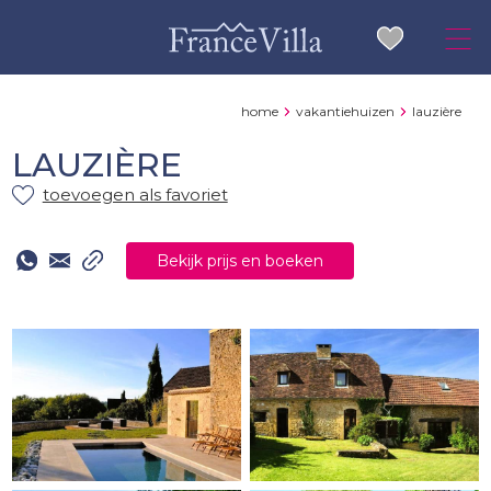
home
vakantiehuizen
lauzière
LAUZIÈRE
toevoegen als favoriet
Bekijk prijs en boeken