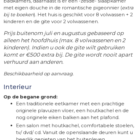
badkamers, daarnaast is er een -zesde- slaapkamer
met eigen douche in de romantische pigeonnier (
extra
bij te boeken
). Het huis is geschikt voor 8 volwassen + 2
kinderen en de gite voor 2 volwassenen.
Prijs buitenom juli en augustus gebaseerd op
alleen het hoofdhuis (max. 8 volwassenen en 2
kinderen). Indien u ook de gite wilt gebruiken
komt er €500 extra bij. De gite wordt nooit apart
verhuurd aan anderen.
Beschikbaarheid op aanvraag.
Interieur
Op de begane grond:
Een traditionele eetkamer met een prachtige
originele plavuizen vloer, een houtkachel en de
nog originele eiken balken aan het plafond.
Een salon met houtkachel, comfortabele stoelen,
tv/ dvd/ cd. Vanuit de openslaande deuren kunt u
heerlijk genieten van het buitenleven.