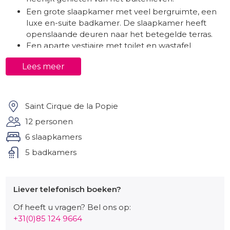
Een grote slaapkamer met veel bergruimte, een
luxe en-suite badkamer. De slaapkamer heeft
openslaande deuren naar het betegelde terras.
Een aparte vestiaire met toilet en wastafel
grenzend aan de ingang.
Lees meer
De keuken omvat een prachtig handgemaakt
stenen werkblad en spoelbak. Voldoende
kastruimte, fornuis, koelkast, magnetron,
vaatwasser, koffiezetapparaat en voldoende
Saint Cirque de la Popie
servies en bestek (een wasmachine in de
12 personen
bijgebouwen) zijn uiteraard aanwezig.
6 slaapkamers
Op de eerste verdieping:
5 badkamers
De eerste verdieping heeft een grote overloop
met comfortabele zitplaatsen en geeft toegang
tot vier slaapkamers.
Liever telefonisch boeken?
Tweede en derde slaapkamer (beide met twee
Of heeft u vragen? Bel ons op:
eenpersoonsbedden) delen een luxe en-suite
+31(0)85 124 9664
badkamer / toilet.