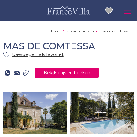
home
vakantiehuizen
mas de comtessa
MAS DE COMTESSA
toevoegen als favoriet
Bekijk prijs en boeken