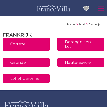
home
land
frankrijk
FRANKRIJK
Dordogne en
Correze
Lot
Gironde
Haute-Savoie
Lot et Garonne