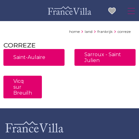
home
land
frankrijk
correze
CORREZE
Sarroux - Saint
Saint-Aulaire
Julien
Vicq
sur
Breuilh