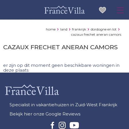
home
land
frankrijk
dordogne en lot
cazaux frechet aneran camors
CAZAUX FRECHET ANERAN CAMORS
er zijn op dit moment geen beschikbare woningen in
deze plaats
Specialist in vakantiehuizen in Zuid-West Frankrijk
Bekijk hier onze Google Reviews