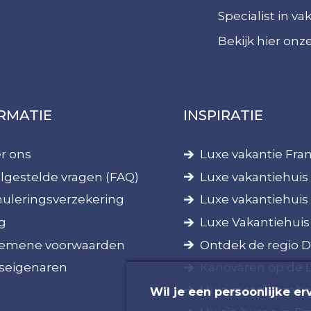
Specialist in v
Bekijk hier on
RMATIE
INSPIRATIE
r ons
Luxe vakantie Fran
lgestelde vragen (FAQ)
Luxe vakantiehuis 
uleringsverzekering
Luxe vakantiehuis
g
Luxe Vakantiehuis
emene voorwaarden
Ontdek de regio 
seigenaren
Kanovaren op de 
Huis met zwembad
Wil je een persoonlijke er