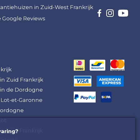
akantiehuizen in Zuid-West Frankrijk
ze Google Reviews
krijk
in Zuid Frankrijk
 in de Dordogne
 Lot-et-Garonne
Dordogne
Lot
 Zuid-Frankrijk
varing?