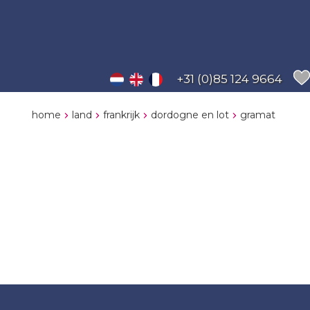
+31 (0)85 124 9664
home
land
frankrijk
dordogne en lot
gramat