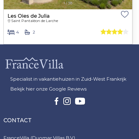
1
/
38
Les Oies de Julia
Saint Pantaléon de Larche
4
2
Specialist in vakantiehuizen in Zuid-West Frankrijk
Bekijk hier onze Google Reviews
CONTACT
FranceVilla (Duomar Villas B.V.)