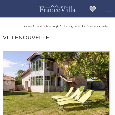
home
land
frankrijk
dordogne en lot
villenouvelle
VILLENOUVELLE
1
/
39