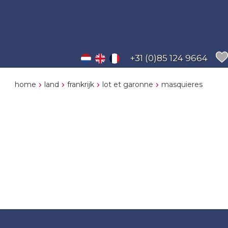
+31 (0)85 124 9664
home
land
frankrijk
lot et garonne
masquieres