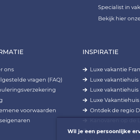
Specialist in v
Bekijk hier on
RMATIE
INSPIRATIE
r ons
Luxe vakantie Fran
lgestelde vragen (FAQ)
Luxe vakantiehuis 
uleringsverzekering
Luxe vakantiehuis
g
Luxe Vakantiehuis
emene voorwaarden
Ontdek de regio 
seigenaren
Kanovaren op de 
Huis met zwembad
Wil je een persoonlijke er