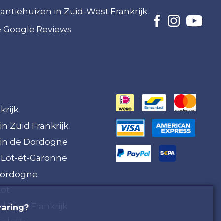
akantiehuizen in Zuid-West Frankrijk
ze Google Reviews
krijk
in Zuid Frankrijk
 in de Dordogne
 Lot-et-Garonne
Dordogne
Lot
 Zuid-Frankrijk
varing?