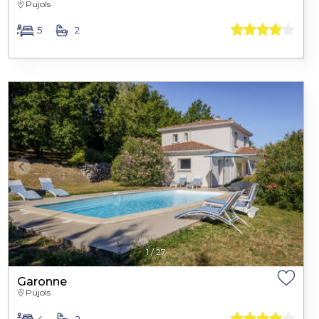
Pujols
5
2
1
/
27
Garonne
Pujols
4
2