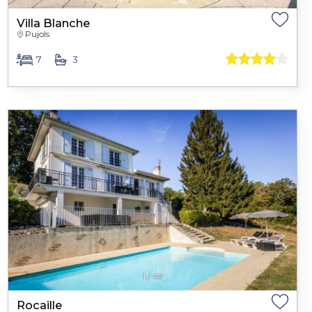
Villa Blanche
Pujols
7
3
1
/
49
Rocaille