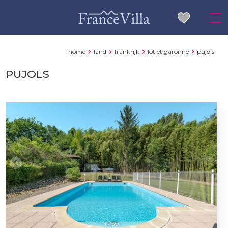
home
land
frankrijk
lot et garonne
pujols
PUJOLS
1
/
50