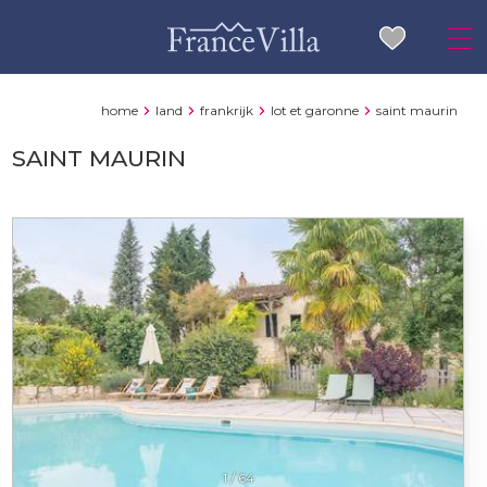
home
land
frankrijk
lot et garonne
saint maurin
SAINT MAURIN
1
/
64