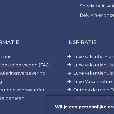
Specialist in v
Bekijk hier on
RMATIE
INSPIRATIE
r ons
Luxe vakantie Fran
lgestelde vragen (FAQ)
Luxe vakantiehuis 
uleringsverzekering
Luxe vakantiehuis
g
Luxe Vakantiehuis
emene voorwaarden
Ontdek de regio 
seigenaren
Kanovaren op de 
Huis met zwembad
Wil je een persoonlijke er