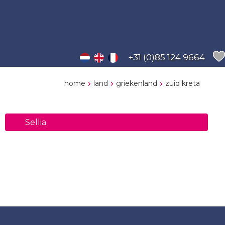
+31 (0)85 124 9664
home
land
griekenland
zuid kreta
Sellia