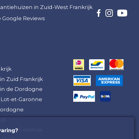
akantiehuizen in Zuid-West Frankrijk
ze Google Reviews
krijk
in Zuid Frankrijk
 in de Dordogne
 Lot-et-Garonne
Dordogne
Lot
 Zuid-Frankrijk
varing?