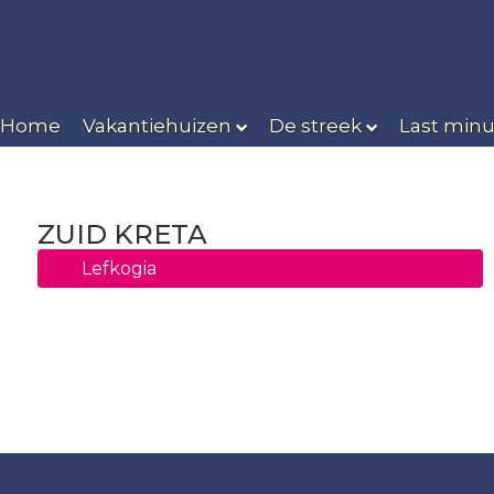
Home
Vakantiehuizen
De streek
Last minu
ZUID KRETA
Lefkogia