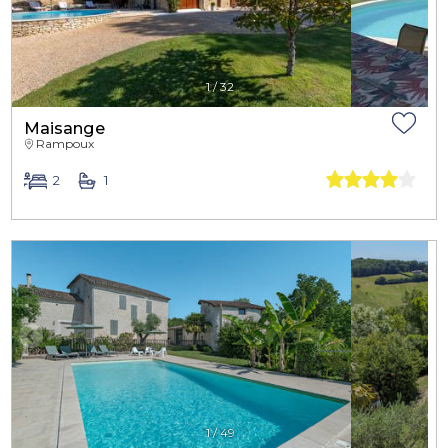
1
/
32
Maisange
Rampoux
2
1
1
/
49