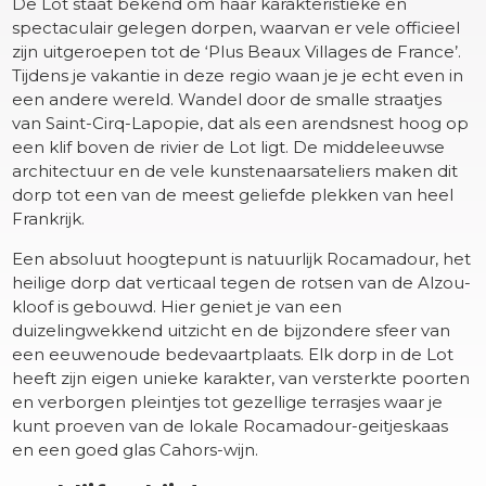
De Lot staat bekend om haar karakteristieke en
spectaculair gelegen dorpen, waarvan er vele officieel
zijn uitgeroepen tot de ‘Plus Beaux Villages de France’.
Tijdens je vakantie in deze regio waan je je echt even in
een andere wereld. Wandel door de smalle straatjes
van Saint-Cirq-Lapopie, dat als een arendsnest hoog op
een klif boven de rivier de Lot ligt. De middeleeuwse
architectuur en de vele kunstenaarsateliers maken dit
dorp tot een van de meest geliefde plekken van heel
Frankrijk.
Een absoluut hoogtepunt is natuurlijk Rocamadour, het
heilige dorp dat verticaal tegen de rotsen van de Alzou-
kloof is gebouwd. Hier geniet je van een
duizelingwekkend uitzicht en de bijzondere sfeer van
een eeuwenoude bedevaartplaats. Elk dorp in de Lot
heeft zijn eigen unieke karakter, van versterkte poorten
en verborgen pleintjes tot gezellige terrasjes waar je
kunt proeven van de lokale Rocamadour-geitjeskaas
en een goed glas Cahors-wijn.