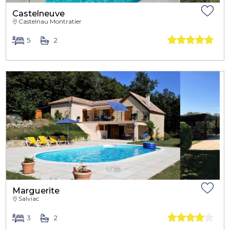
Castelneuve
Castelnau Montratier
5
2
1
/
35
Marguerite
Salviac
3
2