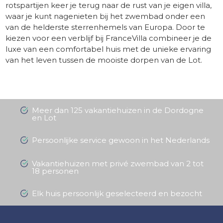
rotspartijen keer je terug naar de rust van je eigen villa,
waar je kunt nagenieten bij het zwembad onder een
van de helderste sterrenhemels van Europa. Door te
kiezen voor een verblijf bij FranceVilla combineer je de
luxe van een comfortabel huis met de unieke ervaring
van het leven tussen de mooiste dorpen van de Lot.
​ -
Meer dan 125 vakantiehuizen in de Dordogne
en Lot
Persoonlijke service gewoon in het Nederlands
Vakantiehuizen met privé zwembad van 2 tot
18 personen
Elk huis persoonlijk geselecteerd en bezocht