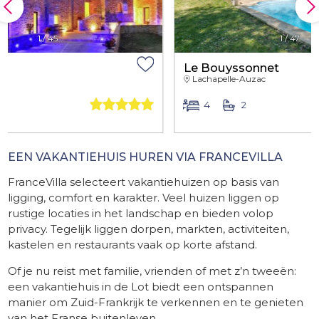
1
/
45
1
/
47
Le Bouyssonnet
Lachapelle-Auzac
5
4
2
EEN VAKANTIEHUIS HUREN VIA FRANCEVILLA
FranceVilla selecteert vakantiehuizen op basis van
ligging, comfort en karakter. Veel huizen liggen op
rustige locaties in het landschap en bieden volop
privacy. Tegelijk liggen dorpen, markten, activiteiten,
kastelen en restaurants vaak op korte afstand.
Of je nu reist met familie, vrienden of met z’n tweeën:
een vakantiehuis in de Lot biedt een ontspannen
manier om Zuid-Frankrijk te verkennen en te genieten
van het Franse buitenleven.