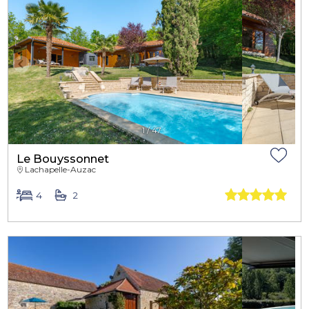
1
/
47
Le Bouyssonnet
Lachapelle-Auzac
4
2