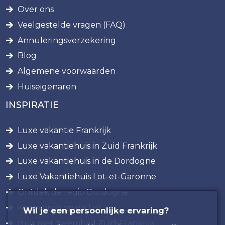
Over ons
Veelgestelde vragen (FAQ)
Annuleringsverzekering
Blog
Algemene voorwaarden
Huiseigenaren
INSPIRATIE
Luxe vakantie Frankrijk
Luxe vakantiehuis in Zuid Frankrijk
Luxe vakantiehuis in de Dordogne
Luxe Vakantiehuis Lot-et-Garonne
Ontdek de regio Dordogne
Kanovaren op de Lot
Wil je een persoonlijke ervaring?
Huis met zwembad Zuid-Frankrijk