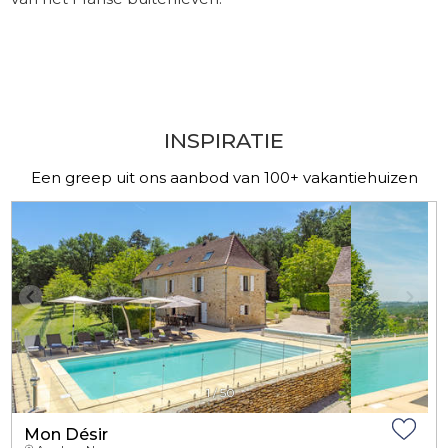
​ -
​ -
INSPIRATIE
Een greep uit ons aanbod van 100+ vakantiehuizen
1
/
50
Mon Désir