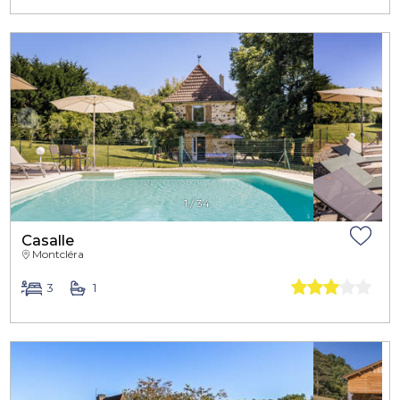
1
/
34
Casalle
Montcléra
3
1