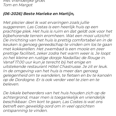
Met vriendelijke groet
Tom en Margot
(06-2026) Beste Marieke en Martijn,
Met plezier deel ik wat ervaringen zoals jullie
suggereren. Las Costas is een heerlijk huis op een
prachtige plek. Het huis is ruim en dat geldt ook voor het
bijbehorende terrein eromheen. Wat een mooi uitzicht!
De inrichting van het huis is prettig comfortabel en in de
keuken is genoeg gereedschap te vinden om los te gaan
met kokkerellen. Het zwembad is een mooie en zeer
prettige faciliteit, zeker zodra het warm weer is. Je loopt
zo het kleine en rustige dorpje Nadaillac de Rouge in.
Vanaf 17.00 uur kun je terecht bij het enige en
uitstekende restaurant Hôtel Chastrusse. Je zit er leuk.
In de omgeving van het huis is meer dan genoeg
gelegenheid om te wandelen, te fietsen en bv te kanoën
op de Dordogne. Er is ook verder veel te zien en te
beleven.
De lokale beheerders van het huis houden zich op de
achtergrond, maar men is toegankelijk en vriendelijk
beschikbaar. Om kort te gaan, Las Costes is wat ons
betreft een geweldig oord om in veel opzichten
ontspanning te vinden.