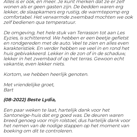
Alles is er ook, en meer. Je kunt merken dat ze er zelf
wonen als er geen gasten zijn. De bedden waren erg
lekker, de slaapkamers erg rustig, de warmtepomp erg
comfortabel. Het verwarmde zwembad mochten we ook
zelf bedienen qua temperatuur.
De omgeving, het hele stuk van Terrasson tot aan Les
Eyzies, is schitterend. We hebben er een beetje gefietst
en rondgereden met de auto. Veel te zien en alles even
karakteristiek. En verder hebben we veel in en rond het
huis gebivakkeerd. Lekker in de zon of in de schaduw,
lekker in het zwembad of op het terras. Gewoon echt
vakantie, even lekker niets.
Kortom, we hebben heerlijk genoten.
Met vriendelijke groet,
Bart
(08-2022) Beste Lydia,
Een paar weken te laat, hartelijk dank voor het
Santoneige-huis dat erg goed was. De deuren waren
breed genoeg voor mijn rolstoel, dus hartelijk dank voor
het nemen van de nodige stappen op het moment van
boeking om dit te controleren.