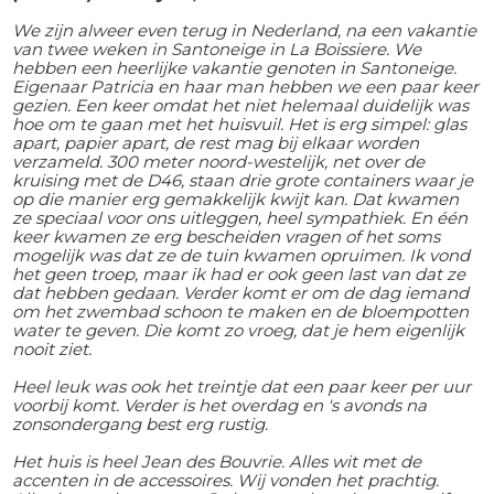
We zijn alweer even terug in Nederland, na een vakantie
van twee weken in Santoneige in La Boissiere. We
hebben een heerlijke vakantie genoten in Santoneige.
Eigenaar Patricia en haar man hebben we een paar keer
gezien. Een keer omdat het niet helemaal duidelijk was
hoe om te gaan met het huisvuil. Het is erg simpel: glas
apart, papier apart, de rest mag bij elkaar worden
verzameld. 300 meter noord-westelijk, net over de
kruising met de D46, staan drie grote containers waar je
op die manier erg gemakkelijk kwijt kan. Dat kwamen
ze speciaal voor ons uitleggen, heel sympathiek. En één
keer kwamen ze erg bescheiden vragen of het soms
mogelijk was dat ze de tuin kwamen opruimen. Ik vond
het geen troep, maar ik had er ook geen last van dat ze
dat hebben gedaan. Verder komt er om de dag iemand
om het zwembad schoon te maken en de bloempotten
water te geven. Die komt zo vroeg, dat je hem eigenlijk
nooit ziet.
Heel leuk was ook het treintje dat een paar keer per uur
voorbij komt. Verder is het overdag en 's avonds na
zonsondergang best erg rustig.
Het huis is heel Jean des Bouvrie. Alles wit met de
accenten in de accessoires. Wij vonden het prachtig.