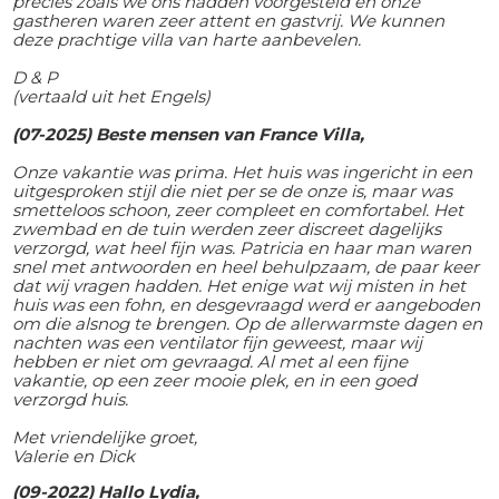
precies zoals we ons hadden voorgesteld en onze
gastheren waren zeer attent en gastvrij. We kunnen
deze prachtige villa van harte aanbevelen.
D & P
(vertaald uit het Engels)
(07-2025) Beste mensen van France Villa,
Onze vakantie was prima. Het huis was ingericht in een
uitgesproken stijl die niet per se de onze is, maar was
smetteloos schoon, zeer compleet en comfortabel. Het
zwembad en de tuin werden zeer discreet dagelijks
verzorgd, wat heel fijn was. Patricia en haar man waren
snel met antwoorden en heel behulpzaam, de paar keer
dat wij vragen hadden. Het enige wat wij misten in het
huis was een fohn, en desgevraagd werd er aangeboden
om die alsnog te brengen. Op de allerwarmste dagen en
nachten was een ventilator fijn geweest, maar wij
hebben er niet om gevraagd. Al met al een fijne
vakantie, op een zeer mooie plek, en in een goed
verzorgd huis.
Met vriendelijke groet,
Valerie en Dick
(09-2022) Hallo Lydia,