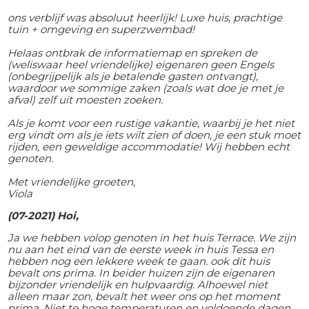
ons verblijf was absoluut heerlijk! Luxe huis, prachtige
tuin + omgeving en superzwembad!
Helaas ontbrak de informatiemap en spreken de
(weliswaar heel vriendelijke) eigenaren geen Engels
(onbegrijpelijk als je betalende gasten ontvangt),
waardoor we sommige zaken (zoals wat doe je met je
afval) zelf uit moesten zoeken.
Als je komt voor een rustige vakantie, waarbij je het niet
erg vindt om als je iets wilt zien of doen, je een stuk moet
rijden, een geweldige accommodatie! Wij hebben echt
genoten.
Met vriendelijke groeten,
Viola
(07-2021) Hoi,
Ja we hebben volop genoten in het huis Terrace. We zijn
nu aan het eind van de eerste week in huis Tessa en
hebben nog een lekkere week te gaan. ook dit huis
bevalt ons prima. In beider huizen zijn de eigenaren
bijzonder vriendelijk en hulpvaardig. Alhoewel niet
alleen maar zon, bevalt het weer ons op het moment
prima. Niet te hoge temperaturen en voldoende dagen