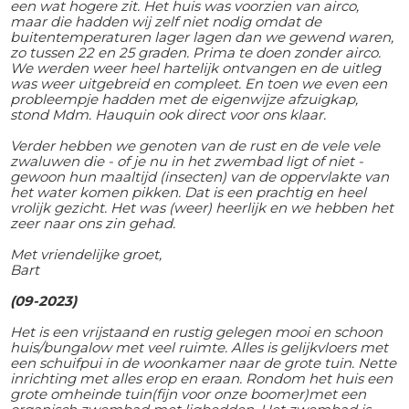
een wat hogere zit. Het huis was voorzien van airco,
maar die hadden wij zelf niet nodig omdat de
buitentemperaturen lager lagen dan we gewend waren,
zo tussen 22 en 25 graden. Prima te doen zonder airco.
We werden weer heel hartelijk ontvangen en de uitleg
was weer uitgebreid en compleet. En toen we even een
probleempje hadden met de eigenwijze afzuigkap,
stond Mdm. Hauquin ook direct voor ons klaar.
Verder hebben we genoten van de rust en de vele vele
zwaluwen die - of je nu in het zwembad ligt of niet -
gewoon hun maaltijd (insecten) van de oppervlakte van
het water komen pikken. Dat is een prachtig en heel
vrolijk gezicht. Het was (weer) heerlijk en we hebben het
zeer naar ons zin gehad.
Met vriendelijke groet,
Bart
(09-2023)
Het is een vrijstaand en rustig gelegen mooi en schoon
huis/bungalow met veel ruimte. Alles is gelijkvloers met
een schuifpui in de woonkamer naar de grote tuin. Nette
inrichting met alles erop en eraan. Rondom het huis een
grote omheinde tuin(fijn voor onze boomer)met een