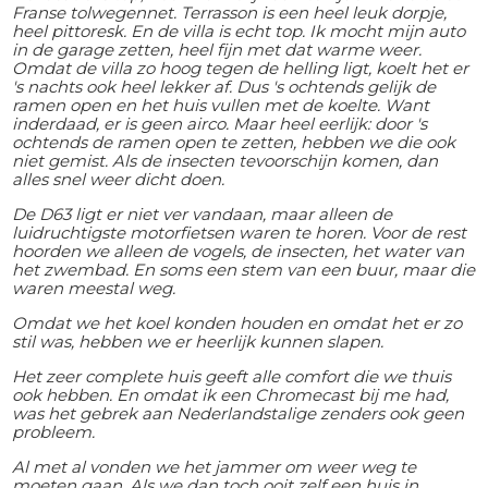
Franse tolwegennet. Terrasson is een heel leuk dorpje,
heel pittoresk. En de villa is echt top. Ik mocht mijn auto
in de garage zetten, heel fijn met dat warme weer.
Omdat de villa zo hoog tegen de helling ligt, koelt het er
's nachts ook heel lekker af. Dus 's ochtends gelijk de
ramen open en het huis vullen met de koelte. Want
inderdaad, er is geen airco. Maar heel eerlijk: door 's
ochtends de ramen open te zetten, hebben we die ook
niet gemist. Als de insecten tevoorschijn komen, dan
alles snel weer dicht doen.
De D63 ligt er niet ver vandaan, maar alleen de
luidruchtigste motorfietsen waren te horen. Voor de rest
hoorden we alleen de vogels, de insecten, het water van
het zwembad. En soms een stem van een buur, maar die
waren meestal weg.
Omdat we het koel konden houden en omdat het er zo
stil was, hebben we er heerlijk kunnen slapen.
Het zeer complete huis geeft alle comfort die we thuis
ook hebben. En omdat ik een Chromecast bij me had,
was het gebrek aan Nederlandstalige zenders ook geen
probleem.
Al met al vonden we het jammer om weer weg te
moeten gaan. Als we dan toch ooit zelf een huis in