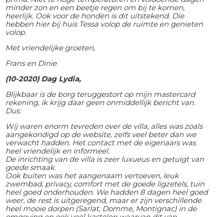
minder zon en een beetje regen om bij te komen,
heerlijk. Ook voor de honden is dit uitstekend. Die
hebben hier bij huis Tessa volop de ruimte en genieten
volop.
Met vriendelijke groeten,
Frans en Dinie
(10-2020) Dag Lydia,
Blijkbaar is de borg teruggestort op mijn mastercard
rekening, ik krijg daar geen onmiddellijk bericht van.
Dus:
Wij waren enorm tevreden over de villa, alles was zoals
aangekondigd op de website, zelfs veel beter dan we
verwacht hadden. Het contact met de eigenaars was
heel vriendelijk en informeel.
De inrichting van de villa is zeer luxueus en getuigt van
goede smaak.
Ook buiten was het aangenaam vertoeven, leuk
zwembad, privacy, comfort met de goede ligzetels, tuin
heel goed onderhouden. We hadden 8 dagen heel goed
weer, de rest is uitgeregend, maar er zijn verschillende
heel mooie dorpen (Sarlat, Domme, Montignac) in de
omgeving en ook veel kastelen waarvan dit van