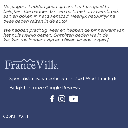
De jongens hadden geen tijd om het huis goed te
bekijken. Die hadden binnen no time hun zwembroek
aan en doken in het zwembad. Heerlijk natuurlijk na
twee dagen reizen in de auto!
We hadden prachtig weer en hebben de binnenkant van
het huis weinig gezien. Ontbijten deden we in de
keuken (de jongens zijn en blijven vroege vogels [
Specialist in vakantiehuizen in Zuid-West Frankrijk
Bekijk hier onze Google Reviews
CONTACT