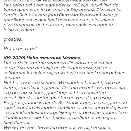
Hautefort echt een aantader is. Wij zijn verschillende
keren gaan eten in pizzeria La PapeterieA Pizzas in Le
Lardin-Saint-Lazare (ong 6km van Terrasson) waar je
goedkoop en vooral heel goed kan eten, niet alleen
pizza’s vers uit de houtoven, maar ook veel andere
lekkere zaken.
groetjes,
Bruno en Greet
(09-2020) Hallo mevrouw Mennes,
Het verblijf is prima verlopen. De ontvangst en het
vertrek waren hartelijk en de eigenaresse gaf ons
zelfgemaakte lekkernijen wat wij een heel mooi gebaar
vonden.
Het huis was erg schoon. We vonden het licht, ruim en
warm, smaakvol ingericht. De tuin en het zwembad zijn
erg prettig, schoon, goed ingericht en bevatten
verschillende soorten planten en vooral erg rustig.
Enig minpuntje is dat de 3e slaapkamer, die aangemerkt
moet worden als kinderslaapkamer, heel eenvoudig is en
zonder kleerkast in vergelijking met de twee andere luxe
slaapkamers met hun televisie, badkamer en eigen
kleedkamer.
We waren zeer tevreden over ons verblijf en jullie