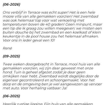
(06-2026)
Ons verblijf in Terrace was echt super! Het is een hele
mooie villa van alle gemakken voorzien! Het zwembad
was ook helemaal top voor wat verkoeling met
temperaturen boven de 40 graden! Geen minpunt, maar
een tip die ik graag zou willen meegeven: we misten een
buiten douche bij het zwembad en een koelkast of klein
keukentje in de pool house zou het helemaal afmaken.
Voor ons in ieder geval een 10!
René
(09-2025)
Twee weken doorgebracht in Terrace, mooi huis van alle
gemakken voorzien, wij zijn daar geweest met onze
hond. Tuin is geheel afgezet zodat je daar geen
omkijken naar hebt. Zwembad wordt dagelijks door de
eigenaar gecontroleerd en schoongemaakt. Voor het
dorp en de omgeving ben je wel aangewezen op vervoer
met auto. Voor herhaling vatbaar: Ja!
(06-2025)
Heerlijk rustige ligging. Fijn huis van alle gemakken