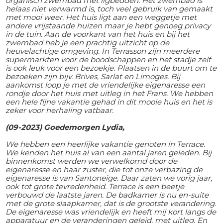
organisch zwembad met ligbedden. Het zwembad is
helaas niet verwarmd is, toch veel gebruik van gemaakt
met mooi weer. Het huis ligt aan een weggetje met
andere vrijstaande huizen maar je hebt genoeg privacy
in de tuin. Aan de voorkant van het huis en bij het
zwembad heb je een prachtig uitzicht op de
heuvelachtige omgeving. In Terrasson zijn meerdere
supermarkten voor de boodschappen en het stadje zelf
is ook leuk voor een bezoekje. Plaatsen in de buurt om te
bezoeken zijn bijv. Brives, Sarlat en Limoges. Bij
aankomst loop je met de vriendelijke eigenaresse een
rondje door het huis met uitleg in het Frans. We hebben
een hele fijne vakantie gehad in dit mooie huis en het is
zeker voor herhaling vatbaar.
(09-2023) Goedemorgen Lydia,
We hebben een heerlijke vakantie genoten in Terrace.
We kenden het huis al van een aantal jaren geleden. Bij
binnenkomst werden we verwelkomd door de
eigenaresse en haar zuster, die tot onze verbazing de
eigenaresse is van Santoneige. Daar zaten we vorig jaar,
ook tot grote tevredenheid. Terrace is een beetje
verbouwd de laatste jaren. De badkamer is nu en-suite
met de grote slaapkamer, dat is de grootste verandering.
De eigenaresse was vriendelijk en heeft mij kort langs de
apparatuur en de veranderingen geleid, met uitleg. En