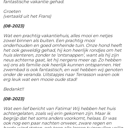
fantastische vakantie gehad.
Groeten
(vertaald uit het Frans)
(08-2023)
Wat een prachtig vakantiehuis, alles mooi en netjes
zowel binnen als buiten. Een prachtig mooi
onderhouden en goed omheinde tuin. Onze hond heeft
het ook geweldig gehad, hij kon heerlijk rondjes om het
huis slenteren, zonder te ‘ontsnappen’, want als hij zijn
neus achterna gaat, let hij nergens meer op. Zo hebben
wij ons als familie ook heerlijk kunnen ontspannen. Het
zwembad is ook fantastisch, en wat hebben wij genoten
onder de veranda. Uitstapjes naar Terrasson waren ook
erg leuk wat een mooie oude stad!
Bedankt!!
(08-2023)
Wat een lief bericht van Fatima! Wij hebben het huis
achtergelaten, zoals wij erin gekomen zijn. Maar ik
begrijp dat het soms anders voorkomt, helaas. Er was
ook nog een paar nachten onweer, zware regen en
harde wind stoten, ook toen alle lossen tuinspullen veilig