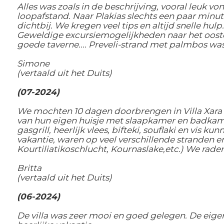
Alles was zoals in de beschrijving, vooral leuk vo
loopafstand. Naar Plakias slechts een paar minu
dichtbij. We kregen veel tips en altijd snelle hu
Geweldige excursiemogelijkheden naar het oosten
goede taverne.... Preveli-strand met palmbos was
Simone
(vertaald uit het Duits)
(07-2024)
We mochten 10 dagen doorbrengen in Villa Xara en
van hun eigen huisje met slaapkamer en badkam
gasgrill, heerlijk vlees, bifteki, souflaki en vis
vakantie, waren op veel verschillende stranden e
Kourtiliatikoschlucht, Kournaslake,etc.) We raden
Britta
(vertaald uit het Duits)
(06-2024)
De villa was zeer mooi en goed gelegen. De eig