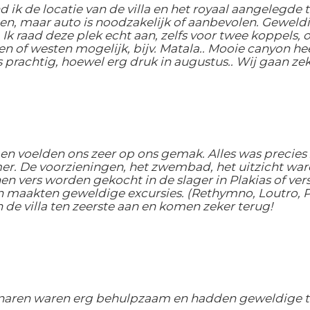
nd ik de locatie van de villa en het royaal aangelegde 
ten, maar auto is noodzakelijk of aanbevolen. Geweld
lp. Ik raad deze plek echt aan, zelfs voor twee koppel
 of westen mogelijk, bijv. Matala.. Mooie canyon hee
 prachtig, hoewel erg druk in augustus.. Wij gaan ze
 voelden ons zeer op ons gemak. Alles was precies zo
er. De voorzieningen, het zwembad, het uitzicht wa
 kunnen vers worden gekocht in de slager in Plakias of 
n maakten geweldige excursies. (Rethymno, Loutro, Pr
 de villa ten zeerste aan en komen zeker terug!
enaren waren erg behulpzaam en hadden geweldige tip