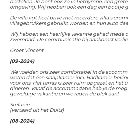
bestellen. Je bent ook zo in Rethymno, een grotere
omgeving. Wij hebben ook een dag een bootje geh
De villa ligt heel privé met meerdere villa’s ero
villagebruikers gebruikt worden en hun auto daa
Wij hebben een heerlijke vakantie gehad mede da
zwembad. De communicatie bij aankomst verliep 
Groet Vincent
(09-2024)
We voelden ons zeer comfortabel in de accommoda
weten dat één slaapkamer incl. Badkamer bevind
voor ons. Het terras is zeer ruim opgezet en het 
dineren. Vanaf de accommodatie heb je de mogel
geweldige vakantie en we raden de plek aan!
Stefanie
(vertaald uit het Duits)
(08-2024)