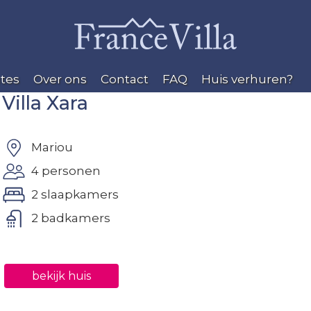
tes
Over ons
Contact
FAQ
Huis verhuren?
Villa Xara
Mariou
4 personen
2 slaapkamers
2 badkamers
bekijk huis