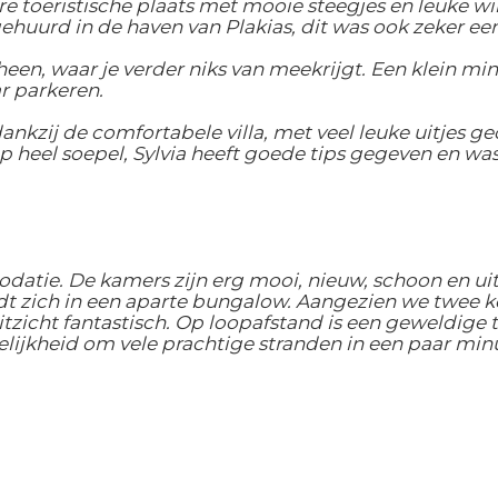
 toeristische plaats met mooie steegjes en leuke winke
uurd in de haven van Plakias, dit was ook zeker een
mheen, waar je verder niks van meekrijgt. Een klein m
r parkeren.
nkzij de comfortabele villa, met veel leuke uitjes 
heel soepel, Sylvia heeft goede tips gegeven en wa
tie. De kamers zijn erg mooi, nieuw, schoon en uits
t zich in een aparte bungalow. Aangezien we twee k
uitzicht fantastisch. Op loopafstand is een geweldige
ijkheid om vele prachtige stranden in een paar minu