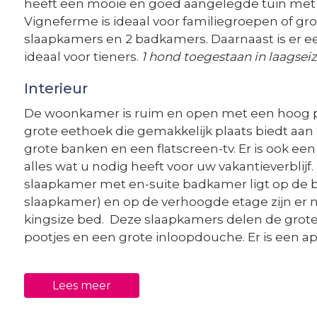
heeft een mooie en goed aangelegde tuin met 
Vigneferme is ideaal voor familiegroepen of gro
slaapkamers en 2 badkamers. Daarnaast is er e
ideaal voor tieners.
1
hond toegestaan in laagseiz
Interieur
De woonkamer is ruim en open met een hoog pl
grote eethoek die gemakkelijk plaats biedt a
grote banken en een flatscreen-tv. Er is ook ee
alles wat u nodig heeft voor uw vakantieverblijf.
slaapkamer met en-suite badkamer ligt op de 
slaapkamer) en op de verhoogde etage zijn er 
kingsize bed. Deze slaapkamers delen de grot
pootjes en een grote inloopdouche. Er is een apa
Buiten
Lees meer
Vigneferme is ontworpen om optimaal van het 
overdekt terras dat zich opent vanuit de woonk