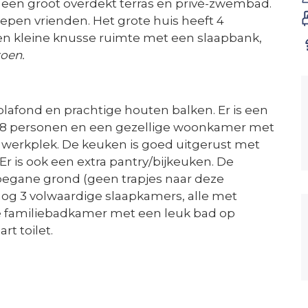
een groot overdekt terras en privé-zwembad.
epen vrienden. Het grote huis heeft 4
en kleine knusse ruimte met een slaapbank,
oen.
afond en prachtige houten balken. Er is een
an 8 personen en een gezellige woonkamer met
n werkplek. De keuken is goed uitgerust met
 Er is ook een extra pantry/bijkeuken. De
begane grond (geen trapjes naar deze
nog 3 volwaardige slaapkamers, alle met
e familiebadkamer met een leuk bad op
rt toilet.
buitenleven te genieten met een fantastisch
amer en over de hele lengte van het huis