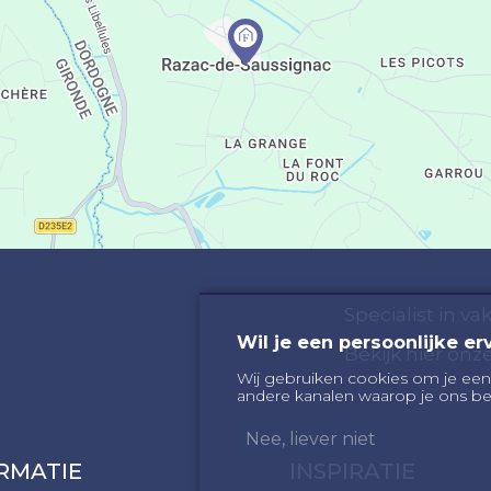
Specialist in v
Wil je een persoonlijke er
Bekijk hier on
Wij gebruiken cookies om je een
andere kanalen waarop je ons be
Nee, liever niet
RMATIE
INSPIRATIE