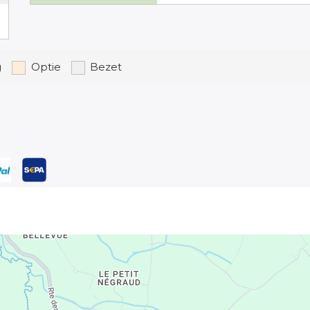
kantiehuis gebaseerd op max 4 ps.
g
Optie
Bezet