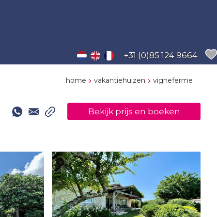
+31 (0)85 124 9664
home
vakantiehuizen
vigneferme
Bekijk prijs en boeken