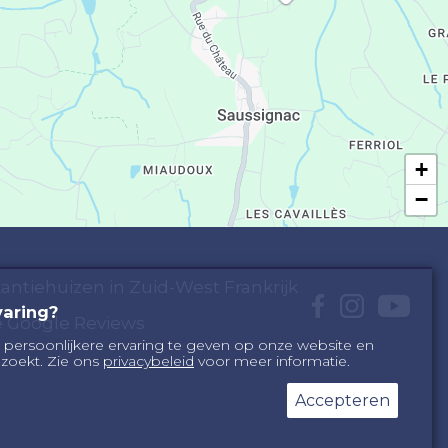
+
−
akantiehuizen in Zuid-West Frankrijk
varing?
ze Google Reviews
 persoonlijkere ervaring te geven op onze website en
zoekt. Zie ons
privacybeleid
voor meer informatie.
Accepteren