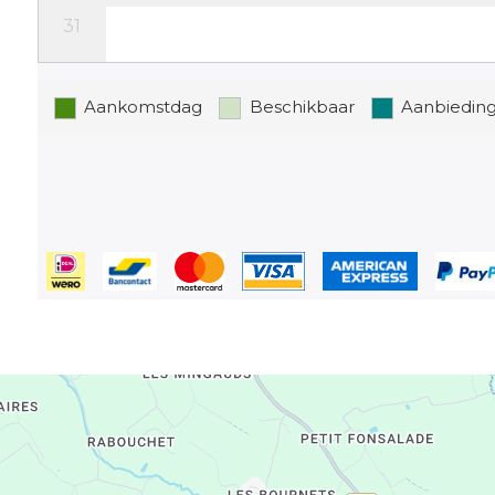
31
Buitenom juli en augustus is de prijs van het va
Aankomstdag
Beschikbaar
Aanbiedin