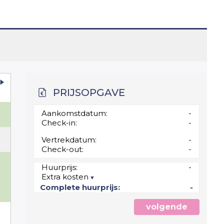
PRIJSOPGAVE
Aankomstdatum:
-
Check-in:
-
Vertrekdatum:
-
Check-out:
-
0
Huurprijs:
-
Extra kosten
7
Complete huurprijs:
-
volgende