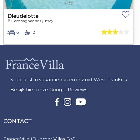
1
/
35
Dieudelotte
Campagnac de Quercy
6
2
Specialist in vakantiehuizen in Zuid-West Frankrijk
Bekijk hier onze Google Reviews
CONTACT
FranceVilla (Duomar Villas B.V.)