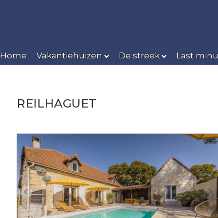
Home
Vakantiehuizen
De streek
Last minu
REILHAGUET