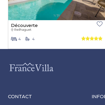
1
/
31
Découverte
Reilhaguet
4
4
CONTACT
INFO