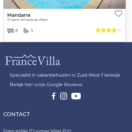
1
/
40
Mandarre
Saint Amand du Pech
8
5
Specialist in vakantiehuizen in Zuid-West Frankrijk
Bekijk hier onze Google Reviews
CONTACT
FranceVilla (Duomar Villas B.V.)