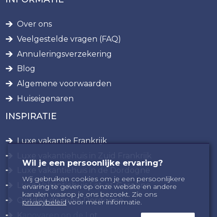
Over ons
Veelgestelde vragen (FAQ)
Annuleringsverzekering
Blog
Algemene voorwaarden
Huiseigenaren
INSPIRATIE
Luxe vakantie Frankrijk
Luxe vakantiehuis in Zuid Frankrijk
Wil je een persoonlijke ervaring?
Luxe vakantiehuis in de Dordogne
Wij gebruiken cookies om je een persoonlijkere
Luxe Vakantiehuis Lot-et-Garonne
ervaring te geven op onze website en andere
kanalen waarop je ons bezoekt. Zie ons
Ontdek de regio Dordogne
privacybeleid
voor meer informatie.
Kanovaren op de Lot