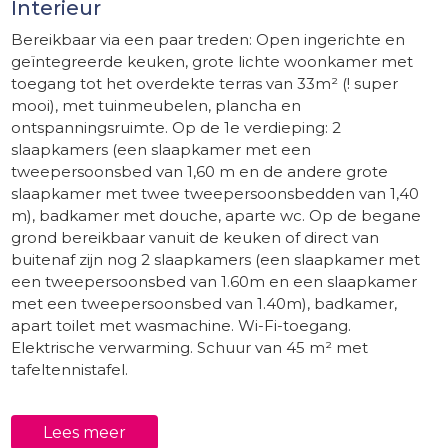
Interieur
Bereikbaar via een paar treden: Open ingerichte en
geïntegreerde keuken, grote lichte woonkamer met
toegang tot het overdekte terras van 33m² (! super
mooi), met tuinmeubelen, plancha en
ontspanningsruimte. Op de 1e verdieping: 2
slaapkamers (een slaapkamer met een
tweepersoonsbed van 1,60 m en de andere grote
slaapkamer met twee tweepersoonsbedden van 1,40
m), badkamer met douche, aparte wc. Op de begane
grond bereikbaar vanuit de keuken of direct van
buitenaf zijn nog 2 slaapkamers (een slaapkamer met
een tweepersoonsbed van 1.60m en een slaapkamer
met een tweepersoonsbed van 1.40m), badkamer,
apart toilet met wasmachine. Wi-Fi-toegang.
Elektrische verwarming. Schuur van 45 m² met
tafeltennistafel.
Buiten
Lees meer
Nouyritte heeft een mooie privétuin van 1500m² met