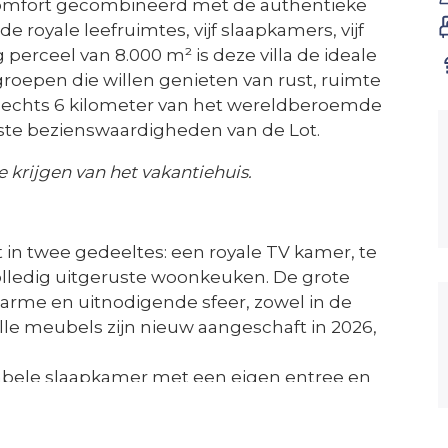
 comfort gecombineerd met de authentieke
 royale leefruimtes, vijf slaapkamers, vijf
rceel van 8.000 m² is deze villa de ideale
roepen die willen genieten van rust, ruimte
p slechts 6 kilometer van het wereldberoemde
te bezienswaardigheden van de Lot.
 krijgen van het vakantiehuis.
 in twee gedeeltes: een royale TV kamer, te
lledig uitgeruste woonkeuken. De grote
arme en uitnodigende sfeer, zowel in de
lle meubels zijn nieuw aangeschaft in 2026,
abele slaapkamer met een eigen entree en
iever geen trap lopen. Op de eerste verdieping
orzien van airconditioning en een eigen