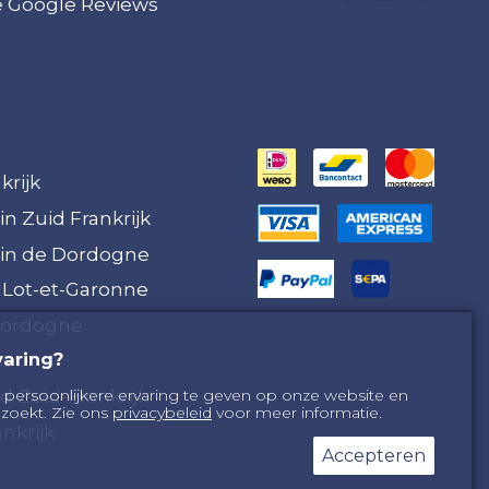
ze Google Reviews
krijk
in Zuid Frankrijk
 in de Dordogne
 Lot-et-Garonne
Dordogne
varing?
Lot
 Zuid-Frankrijk
 persoonlijkere ervaring te geven op onze website en
zoekt. Zie ons
privacybeleid
voor meer informatie.
nkrijk
Accepteren