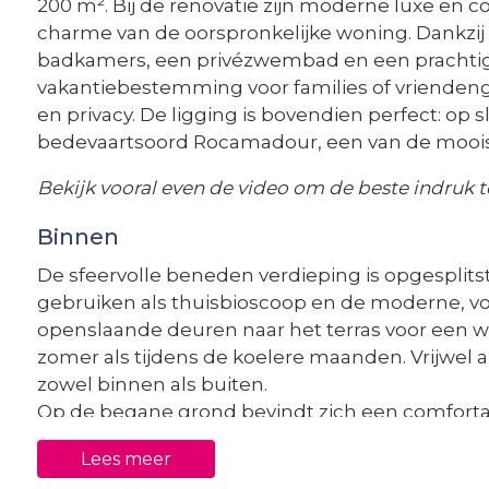
200 m². Bij de renovatie zijn moderne luxe en
charme van de oorspronkelijke woning. Dankzij de
badkamers, een privézwembad en een prachtig pe
vakantiebestemming voor families of vriendeng
en privacy. De ligging is bovendien perfect: o
bedevaartsoord Rocamadour, een van de moois
Bekijk vooral even de video om de beste indruk te
Binnen
De sfeervolle beneden verdieping is opgesplitst
gebruiken als thuisbioscoop en de moderne, vo
openslaande deuren naar het terras voor een w
zomer als tijdens de koelere maanden. Vrijwel a
zowel binnen als buiten.
Op de begane grond bevindt zich een comfort
een en suite badkamer, ideaal voor gasten die l
Lees meer
liggen nog vier ruime slaapkamers, allemaal vo