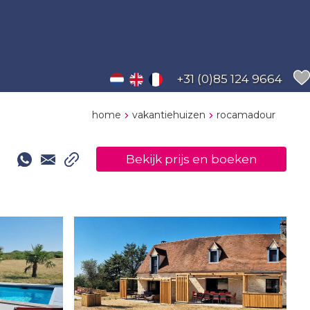
+31 (0)85 124 9664
home
vakantiehuizen
rocamadour
Bekijk prijs en boeken