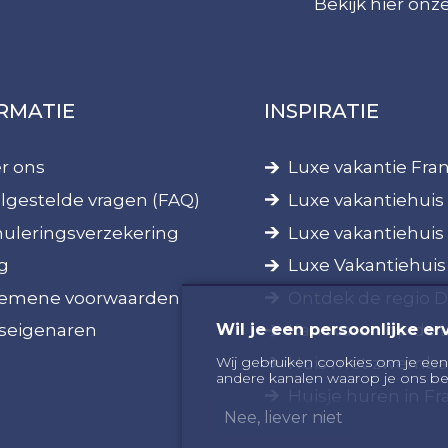
Bekijk hier on
RMATIE
INSPIRATIE
r ons
Luxe vakantie Fran
lgestelde vragen (FAQ)
Luxe vakantiehuis 
uleringsverzekering
Luxe vakantiehuis
g
Luxe Vakantiehuis
emene voorwaarden
Ontdek de regio 
Wil je een persoonlijke er
seigenaren
Kanovaren op de 
Huis met zwembad
Wij gebruiken cookies om je een
andere kanalen waarop je ons be
Huisje huren in Fra
Nee, liever niet