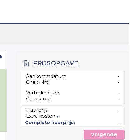
PRIJSOPGAVE
Aankomstdatum:
-
Check-in:
-
Vertrekdatum:
-
Check-out:
-
0
Huurprijs:
-
Extra kosten
7
Complete huurprijs:
-
volgende