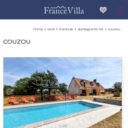
home
land
frankrijk
dordogne en lot
couzou
COUZOU
1
/
36