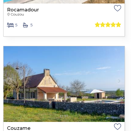
Rocamadour
Couzou
5
5
1
/
37
Couzame