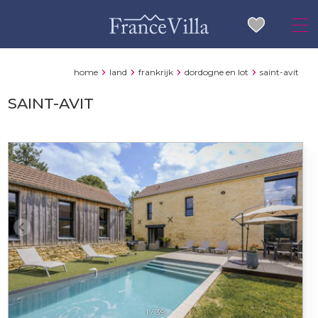
home
land
frankrijk
dordogne en lot
saint-avit
SAINT-AVIT
1
/
39